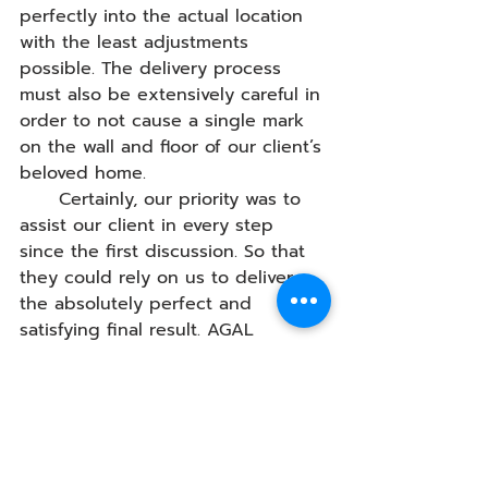
perfectly into the actual location 
with the least adjustments 
possible. The delivery process 
must also be extensively careful in 
order to not cause a single mark 
on the wall and floor of our client’s 
beloved home.
      Certainly, our priority was to 
assist our client in every step 
since the first discussion. So that 
they could rely on us to deliver 
the absolutely perfect and 
satisfying final result. AGAL 
believes that a home adorn with 
our furnitures is imbued with 
distinctiveness that welcomes its 
guests with the tasteful identity of 
the owner. Therefore, every time 
we were took on a living space 