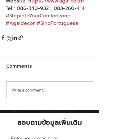
Website: 
https://www.agal.co.th/
Tel : 086-340-9321, 083-260-4141
#StepintoYourComfortzone
#Agaldecor
#SinoPortuguese
Comments
Write a comment...
สอบถามข้อมูลเพิ่มเติม
Enter your email here