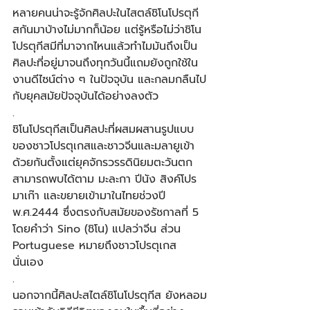
หลายคนน่าจะรู้จักศิลปะในไสตล์ชิโนโปรตุกี
สกันมาบ้างไม่มากก็น้อย แต่รู้หรือไม่ว่าชิโน
โปรตุกีสมีที่มาจากไหนแล้วทำไมมันถึงเป็น
ศิลปะที่อยู่มาจนถึงทุกวันนี้แถมยังถูกใช้ใน
งานดีไซน์ต่าง ๆ ในปัจจุบัน และกลมกลืนไป
กับยุคสมัยปัจจุบันได้อย่างลงตัว 
.
ชิโนโปรตุกีสเป็นศิลปะที่ผสมผสานรูปแบบ
ของชาวโปรตุเกสและชาวจีนและมลายูเข้า
ด้วยกันตั้งแต่ยุคจักรวรรดินิยมตะวันตก 
สามารถพบได้ตาม มะละกา ปีนัง สิงค์โปร 
มาเก๊า และขยายเข้ามาในไทยช่วงปี 
พ.ศ.2444 ซึ่งตรงกับสมัยของรัชกาลที่ 5 
โดยคำว่า Sino (ชิโน) แปลว่าจีน ส่วน 
Portuguese หมายถึงชาวโปรตุเกส
นั่นเอง 
.
นอกจากนี้ศิลปะสไตล์ชิโนโปรตุกีส ยังหลอม