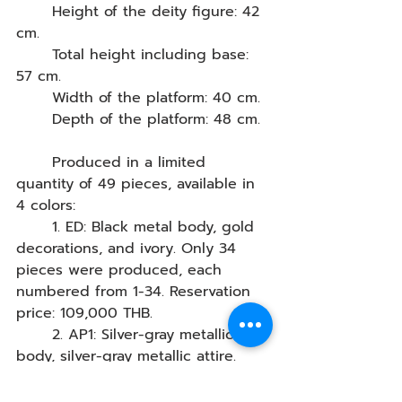
	Height of the deity figure: 42 
cm.
	Total height including base: 
57 cm.
	Width of the platform: 40 cm.
	Depth of the platform: 48 cm.
	Produced in a limited 
quantity of 49 pieces, available in 
4 colors:
	1. ED: Black metal body, gold 
decorations, and ivory. Only 34 
pieces were produced, each 
numbered from 1-34. Reservation 
price: 109,000 THB.
	2. AP1: Silver-gray metallic 
body, silver-gray metallic attire.
	3. AP2: Red body, dark gold 
attire, black ivory.