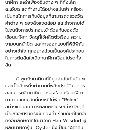
นาฬิกา เหล่าเฟืองชิ้นต่าง ๆ ที่ทั้งเล็ก 
ละเอียด แต่ทำงานได้อย่างแม่นยำ หรือจะ
เป็นกลไกการเก็บข้อมูลที่สามารถตรวจวัด
ค่าต่าง ๆ ของสิ่งแวดล้อม และร่างกายได้ 
ไปจนถึงการประกอบเข้าด้วยกันของตัว
เรือนนาฬิกา วัสดุที่ใช้ผลิตตัวเรือน ความ
งามบนหน้าปัด และการออกแบบที่พิถีพิถัน
อย่างเข้าใจ ทุกอย่างล้วนเป็นองค์ประกอบ
ในการตัดสินใจเลือกนาฬิกาเรือนโปรดทั้ง
สิ้น  
      ถ้าพูดถึงนาฬิกาที่มีมูลค่าอันดับต้น ๆ 
และเป็นอีกหนึ่งตำนานที่พลิกประวัติศาสตร์
ของการผลิตนาฬิกา ครองใจคนรักนาฬิกา
มาจวบจนทุกวันนี้คงหนีไม่พ้น “Rolex” 
อย่างแน่นอน การผสมผสานระหว่างวัสดุที่
เป็นสัจจะนิรันดร์เช่นทองคำ ร่วมกับดีไซน์อัน
คงอัตลักษณ์ที่ได้มาจาก Han Wilsdorf ผู้
ผลิตนาฬิการุ่น  Oyster ซึ่งเป็นนาฬิกากัน