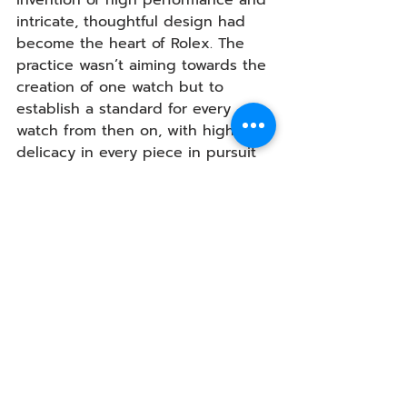
invention of high performance and 
intricate, thoughtful design had 
become the heart of Rolex. The 
practice wasn’t aiming towards the 
creation of one watch but to 
establish a standard for every 
watch from then on, with highest 
delicacy in every piece in pursuit 
of perfection.
Visit AGAL’s Gallery to see our 
product at AGAL Crystal Design 
Center (CDC), Building B, 1st Floor 
or contact us at  
Inbox: 
http://m.me/agaldecor
Line Official: 
https://lin.ee/k1w5t7y
 Website: 
https://www.agal.co.th/
 Tel : 086-340-9321, 083-260-4141