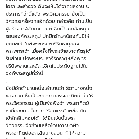
โยธาและสำรวจ ดังจะเห็นได้จากผลงาน ๒ 
ประการที่ว่านี้แล้ว พระวิศวกรรม ยังเป็น
วิศวกรเครื่องกลอีกด้วย กล่าวคือ ท่านเป็น
ผู้สร้างวาฬสังฆาตยนต์ ซึ่งเป็นกงล้อหมุน
รอบองค์พระสถูป ปกปักรักษาป้องกันมิให้
บุคคลเข้าใกล้พระบรมสารีริกธาตุของ
พระพุทธเจ้า เมื่อครั้งที่พระเจ้าอชาตศัตรูได้
รับส่วนแบ่งพระบรมสารีริกธาตุหลังพุทธ
ปรินิพพานและอัญเชิญไปประดิษฐานไว้ใน
องค์พระสถูปที่ว่านี้​
.​
ยังมีอีกตำนานหนึ่งเล่าขานว่า ธิดานางหนึ่ง
ของท่าน ซึ่งเป็นชายาของพระอาทิตย์ บ่นให้
พระวิศวกรรม ผู้เป็นพ่อฟังว่า พระอาทิตย์
สามีของตนนั้นช่าง "ร้อนแรง" เหลือเกิน 
เข้าใกล้ไม่ค่อยได้  ได้ยินเช่นนั้นพระ
วิศวกรรมจึงช่วยเหลือโดยการขูดผิว
พระอาทิตย์ออกเสียบางส่วน ทำให้ความ