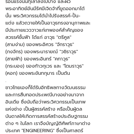
ร้อนแรงนั้นทุเลาลงไปบ้าง และผิว
พระอาทิตย์อันมีรัศมีเจิดจ้าที่ขูดออกมาได้
นั้น พระวิศวกรรมได้นำไปรังสรรค์-ปั้น-
แต่ง แล้วถวายให้เป็นอาวุธทรงอานุภาพและ
มีประกายแวววาวแก่เทพองค์สำคัญของ
สวรรค์ชั้นฟ้า ได้แก่ อาวุธ "ตรีศูล" 
(สามง่าม) ของพระอิศวร "จักราวุธ" 
(กงจักร) ของพระนารายณ์ "วชิราวุธ" 
(สายฟ้า) ของพระอินทร์ "คทาวุธ" 
(กระบอง) ของท้าวกุเวร และ "โตมราวุธ" 
(หอก) ของพระขันทกุมาร เป็นต้น​
.​
ชาวไทยเองก็ได้รับอิทธิพลทางวัฒนธรรม 
และการสืบทอดประเพณีบางอย่างมาจาก
อินเดีย ซึ่งนับถือว่าพระวิศวกรรมเป็นเทพ
แห่งช่าง เป็นผู้สรรค์สร้าง หรือเป็นผู้ดล
บันดาลให้เกิดการสรรค์สร้างประดิษฐกรรม
ต่าง ๆ ในโลก เราจึงบัญญัติศัพท์ภาษาต่าง
ประเทศ "ENGINEERING" ซึ่งเป็นศาสตร์