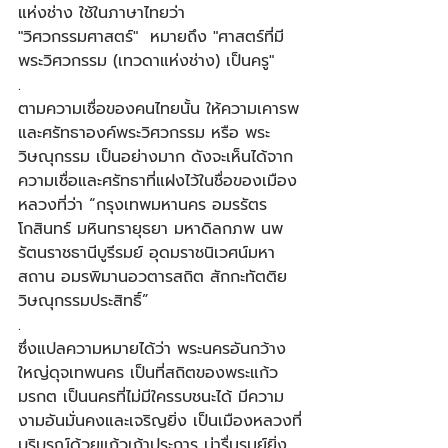
แห่งช่าง ใช้ในภาษาไทยว่า 
"วิศวกรรมศาสตร์"  หมายถึง "ศาสตร์ที่มี
พระวิศวกรรม (เทวดาแห่งช่าง) เป็นครู"​
.​
ตามความเชื่อของคนไทยนั้น ให้ความเคารพ
และศรัทธาองค์พระวิศวกรรม หรือ พระ
วิษณุกรรม เป็นอย่างมาก ดังจะเห็นได้จาก
ความเชื่อและศรัทธาที่แฝงไว้ในชื่อของเมือง
หลวงที่ว่า “กรุงเทพมหานคร อมรรัตร
โกสินทร์ มหินทรายุธยา มหาดิลกภพ นพ
รัตนราชธานีบูรีรมย์ อุดมราชนิเวศน์มหา
สถาน อมรพิมานอวตารสถิต สักกะทัตติย
วิษณุกรรมประสิทธิ์” ​
.​
ซึ่งแปลความหมายได้ว่า พระนครอันกว้าง
ใหญ่ดุจเทพนคร เป็นที่สถิตของพระแก้ว
มรกต เป็นนครที่ไม่มีใครรบชนะได้ มีความ
งามอันมั่นคงและเจริญยิ่ง เป็นเมืองหลวงที่
บริบูรณ์ด้วยแก้วเก้าประการ น่ารื่นรมย์ยิ่ง 