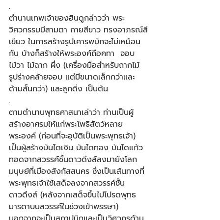
.​
ตำนานเทพเจ้าของฮินดูกล่าวว่า พระ
วิศวกรรมมีสามตา กายสีขาว ทรงอาภรณ์สี
เขียว ในการสร้างรูปเคารพมักจะไม่เหมือน
กัน บ้างก็สร้างให้พระองค์ถือคทา  จอบ 
ไม้วา ไม้ฉาก ผึ่ง (เครื่องมือสําหรับถากไม้ 
รูปร่างคล้ายจอบ แต่มีขนาดเล็กกว่าและ
ด้ามสั้นกว่า) และลูกดิ่ง เป็นต้น ​
.​
ตามตำนานพุทธศาสนาเล่าว่า ท่านเป็นผู้
สร้างอาศรมให้แก่พระโพธิสัตว์หลาย
พระองค์ (ก่อนที่จะอุบัติเป็นพระพุทธเจ้า) 
เป็นผู้สร้างบันไดเงิน บันไดทอง บันไดแก้ว 
ทอดจากสวรรค์ชั้นดาวดึงส์ลงมายังโลก
มนุษย์ที่เมืองสังกัสสนคร ซึ่งเป็นเส้นทางที่
พระพุทธเจ้าใช้เสด็จลงจากสวรรค์ชั้น
ดาวดึงส์ (หลังจากเสด็จขึ้นไปโปรดพุทธ
มารดาบนสวรรค์ในช่วงเข้าพรรษา) 
นอกจากจะเป็นสถาปนิกและเป็นวิศวกรด้าน