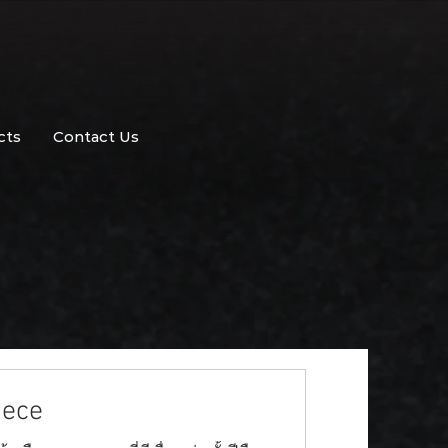
cts
Contact Us
iece