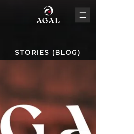
STORIES (BLOG)